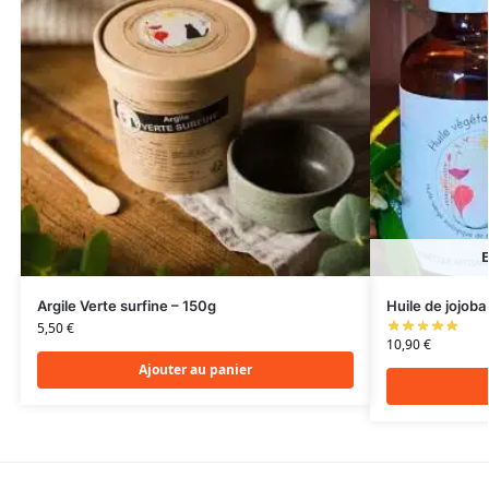
E
Argile Verte surfine – 150g
Huile de jojoba
5,50
€
10,90
€
Ajouter au panier