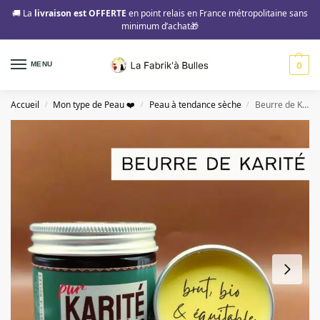
🚚 La
livraison est OFFERTE
en point relais en France métropolitaine sans
minimum d’achat🎁
MENU
0
Accueil
Mon type de Peau ❤️
Peau à tendance sèche
Beurre de Karité Brut “Premium” Bio-équitable | 50g
/
/
/