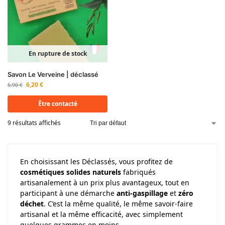
En rupture de stock
Savon Le Verveine | déclassé
6,20
€
6,90
€
Être contacté
9 résultats affichés
En choisissant les Déclassés, vous profitez de
cosmétiques solides naturels
fabriqués
artisanalement à un prix plus avantageux, tout en
participant à une démarche
anti-gaspillage
et
zéro
déchet
. C’est la même qualité, le même savoir-faire
artisanal et la même efficacité, avec simplement
quelques grammes en moins.