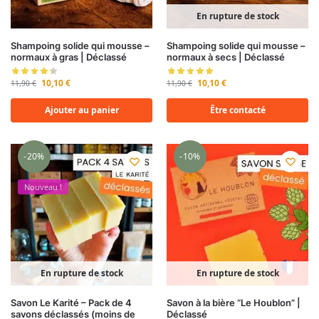
En rupture de stock
Shampoing solide qui mousse –
Shampoing solide qui mousse –
normaux à gras | Déclassé
normaux à secs | Déclassé
10,10
€
10,10
€
11,90
€
11,90
€
Ajouter au panier
Être contacté
-20%
-10%
Nouveau !
En rupture de stock
En rupture de stock
Savon Le Karité – Pack de 4
Savon à la bière “Le Houblon” |
savons déclassés (moins de
Déclassé