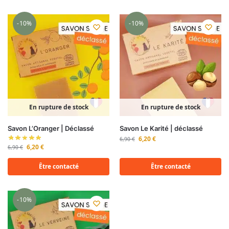
-10%
-10%
En rupture de stock
En rupture de stock
Savon L’Oranger | Déclassé
Savon Le Karité | déclassé
6,20
€
6,90
€
6,20
€
6,90
€
Être contacté
Être contacté
-10%