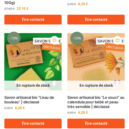
100g)
6,20
€
6,90
€
22,10
€
27,60
€
Être contacté
Être contacté
-10%
-10%
En rupture de stock
En rupture de stock
Savon artisanal bio “L’eau de
Savon artisanal bio “Le souci” au
bouleau” | déclassé
calendula pour bébé et peau
très sensible | déclassé
6,20
€
6,90
€
6,20
€
6,90
€
Être contacté
Être contacté