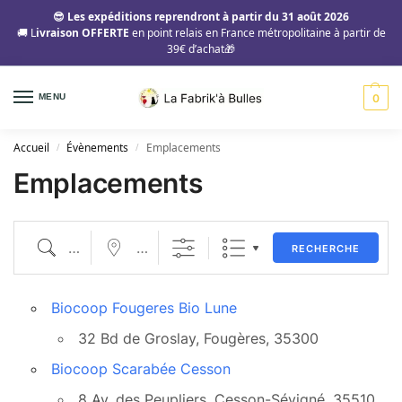
😎 Les expéditions reprendront à partir du 31 août 2026
🚚 L
ivraison OFFERTE
en point relais en France métropolitaine à partir de
39€ d’achat🎁
MENU
0
Accueil
Évènements
Emplacements
/
/
Emplacements
RECHERCHE
Biocoop Fougeres Bio Lune
32 Bd de Groslay, Fougères, 35300
Biocoop Scarabée Cesson
8 Av. des Peupliers, Cesson-Sévigné, 35510